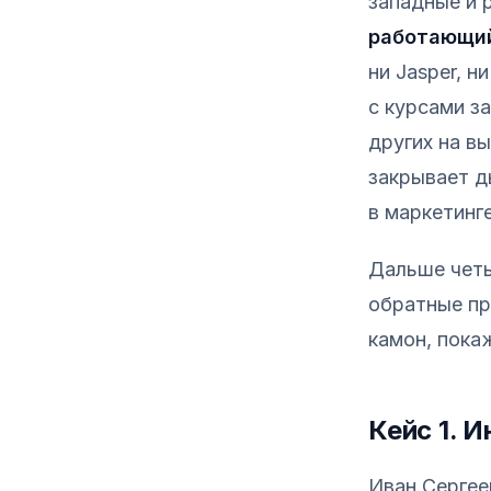
западные и 
работающий
ни Jasper, 
с курсами за
других на вы
закрывает д
в маркетинг
Дальше четы
обратные пр
камон, покаж
Кейс 1. 
Иван Сергее