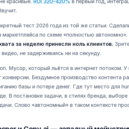
не красивые.
ROI 320–420%
в первый год, интегра
Звучит.
нкретный тест 2026 года из той же статьи. Сделал
я маркетплейса по схеме «полностью автономно».
хвата за неделю принесли ноль клиентов.
Зрите
 видео, не задерживаясь ни на секунду.
оп. Мусор, который льётся в интернет потоком. У 
ет конверсии. Бездумное производство контента р
ганию базы и потере денег. Где тут место для hum
де. В постановке задачи, в стилях бренда, выборе
дачи. Слово «автономный» в таком контексте про
Jasper и Copy.ai — западный мейнстр