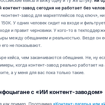
российские кейсы и вижу одну и ту же штуку:
ни о
 контент-завод сегодня не работает без челов
ни «контент-завод для маркетплейсов под ключ», н
 150К. У одних человек сидит на входе и фильтруе
ходе и правит черновики. У кого-то в техподдержк
ыры между обещанием и реальностью. Везде он е
е его не показывают.
ре кейса, чем заканчиваются обещания. Не, ну есл
имеры, когда контент-завод реально работает на 
ите, а у меня для вас пока только такие.
Инфоцыгане с «ИИ контент-заводом»
в как пример. Программа
«Контент-лагерь» или «