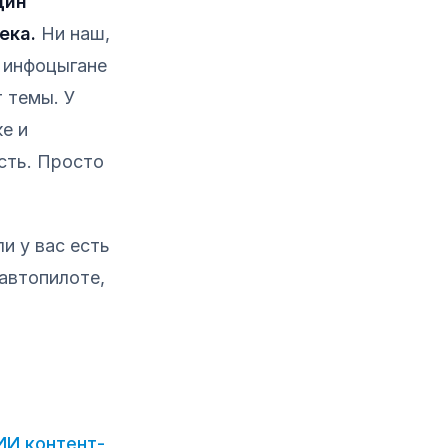
дин
ека.
Ни наш,
и инфоцыгане
т темы. У
е и
сть. Просто
и у вас есть
автопилоте,
ИИ контент-