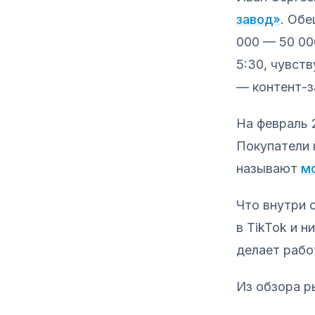
завод»
. Обе
000 — 50 00
5:30, чувств
— контент-з
На февраль 
Покупатели 
называют
м
Что внутри 
в TikTok и н
делает работ
Из обзора р