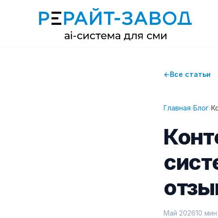
Все статьи
Главная
›
Блог
›
К
Конт
сист
отзы
Май 2026
10 мин