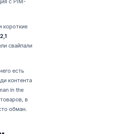
ция с PIM-
и короткие
2,1
ли свайпали
него есть
ади контента
an in the
 товаров, в
сто обман.
им