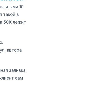
тельными 10
я такой в
та 50К лежит
х.
ул, автора
чная заливка
 клиент сам