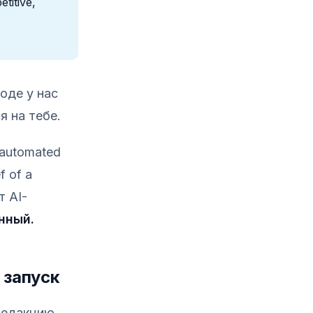
titive,
оде у нас
я на тебе.
«automated
f of a
т AI-
нный.
 запуск
редакцию.