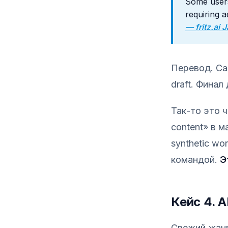
Some users 
requiring ad
— fritz.ai
Перевод. Са
draft. Финал
Так-то это ч
content» в м
synthetic wo
командой.
Э
Кейс 4. 
Свежий жан