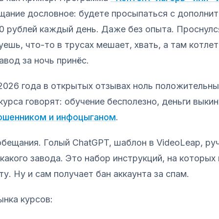
щание дословное: будете просыпаться с дополни
0 рублей каждый день. Даже без опыта. Проснулс
уешь, что-то в трусах мешает, хвать, а там котле
авод за ночь принёс.
2026 года в открытых отзывах ноль положительны
курса говорят: обучение бесполезно, деньги выкин
ошенником и инфоцыганом
.
обещания. Голый ChatGPT, шаблон в VideoLeap, ру
икакого завода. Это набор инструкций, на которых
у. Ну и сам получает бан аккаунта за спам.
ынка курсов: