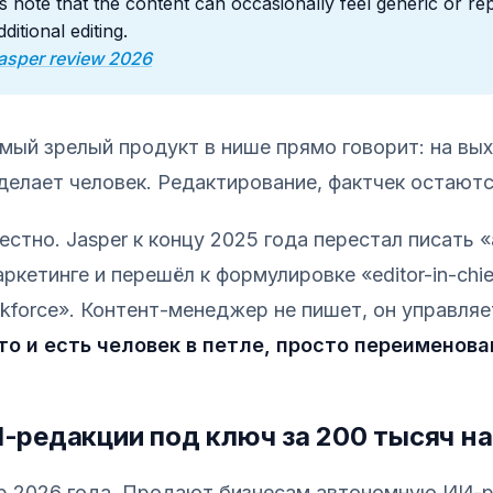
note that the content can occasionally feel generic or repe
ditional editing.
 Jasper review 2026
мый зрелый продукт в нише прямо говорит: на вых
 делает человек. Редактирование, фактчек остаютс
естно. Jasper к концу 2025 года перестал писать 
аркетинге и перешёл к формулировке «editor-in-chie
rkforce». Контент-менеджер не пишет, он управляе
то и есть человек в петле, просто переименова
AI-редакции под ключ за 200 тысяч на
р 2026 года. Продают бизнесам автономную ИИ-