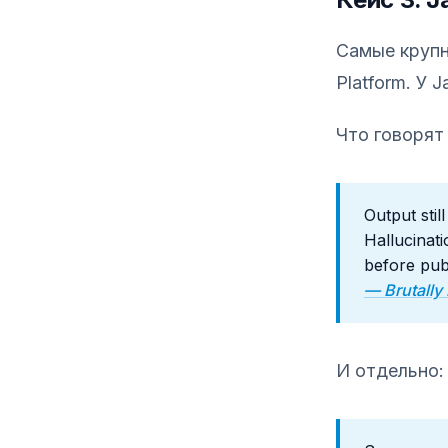
Самые крупн
Platform. У 
Что говорят
Output stil
Hallucinati
before publ
— Brutally
И отдельно: