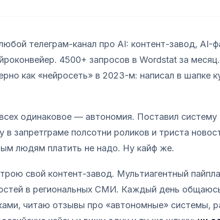
любой телеграм-канал про AI: контент-завод, AI-
ейроконвейер. 4500+ запросов в Wordstat за месяц
ерно как «нейросеть» в 2023-м: написал в шапке к
всех одинаковое — автономия. Поставил систему 
у в запретграме полсотни роликов и триста новост
ым людям платить не надо. Ну кайф же.
строю свой контент-завод. Мультиагентный пайпл
остей в региональных СМИ. Каждый день общаюсь
ами, читаю отзывы про «автономные» системы, 