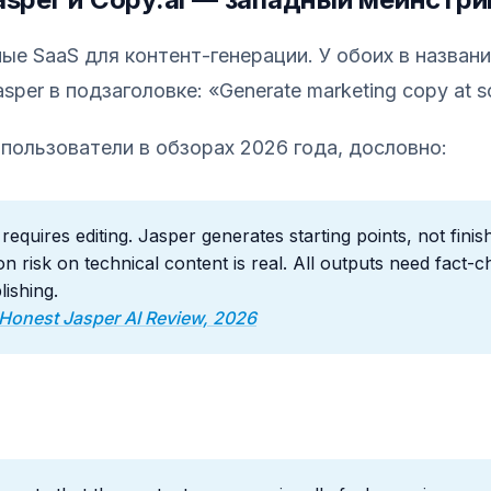
ые SaaS для контент-генерации. У обоих в названи
Jasper в подзаголовке: «Generate marketing copy at s
 пользователи в обзорах 2026 года, дословно:
l requires editing. Jasper generates starting points, not fini
on risk on technical content is real. All outputs need fact-
ishing.
 Honest Jasper AI Review, 2026