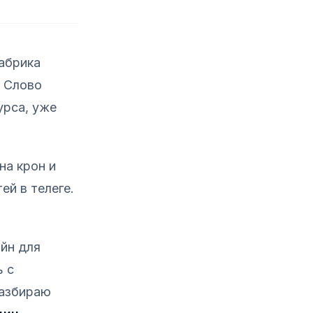
фабрика
. Слово
урса, уже
на крон и
ей в телеге.
айн для
 с
разбираю