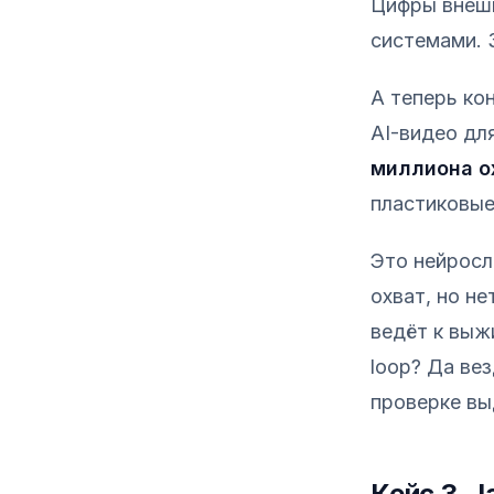
Цифры внеш
системами. 
А теперь ко
AI-видео дл
миллиона о
пластиковые
Это нейросл
охват, но н
ведёт к выжи
loop? Да вез
проверке вы
Кейс 3. 