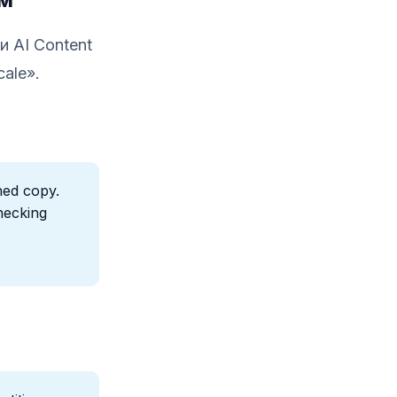
и AI Content
cale».
shed copy.
checking