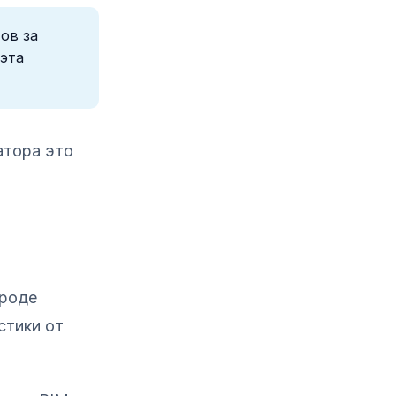
ов за
 эта
атора это
вроде
стики от