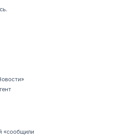
сь.
Новости»
гент
ой «сообщили