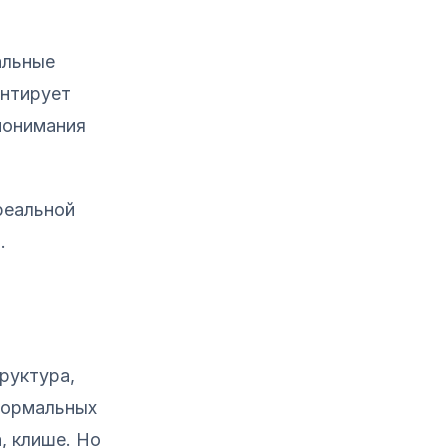
альные
ентирует
понимания
реальной
.
руктура,
 формальных
, клише. Но