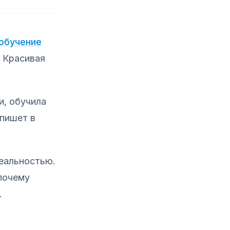
 обучение
. Красивая
и, обучила
 пишет в
реальностью.
почему
.