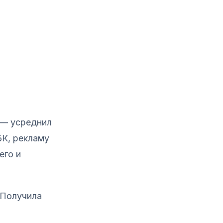
 — усреднил
БК, рекламу
его и
 Получила