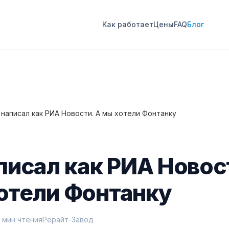
Как работает
Цены
FAQ
Блог
I написал как РИА Новости. А мы хотели Фонтанку
аписал как РИА Новос
отели Фонтанку
0 мин чтения
Рерайт-Завод