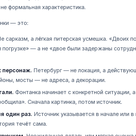
 не формальная характеристика.
нки — это:
е сарказм, а лёгкая питерская усмешка. «Двоих п
и погрузке» — а не «двое были задержаны сотруд
к персонаж.
Петербург — не локация, а действую
йоны, мосты — не адреса, а декорации.
тали.
Фонтанка начинает с конкретной ситуации, а 
общила». Сначала картинка, потом источник.
я один раз.
Источник указывается в начале или в 
ория течёт сама.
крючком.
Неожиданная деталь или мягкая оценка 