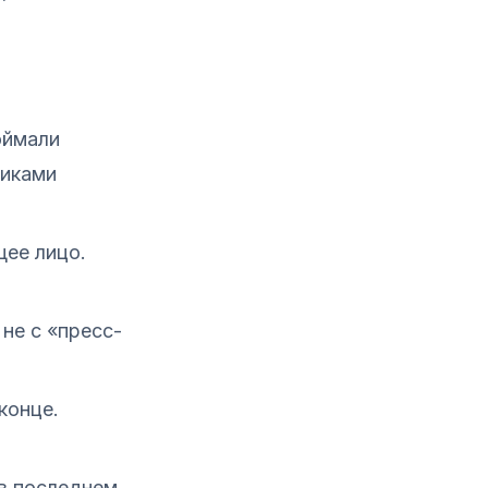
оймали
никами
щее лицо.
не с «пресс-
конце.
в последнем