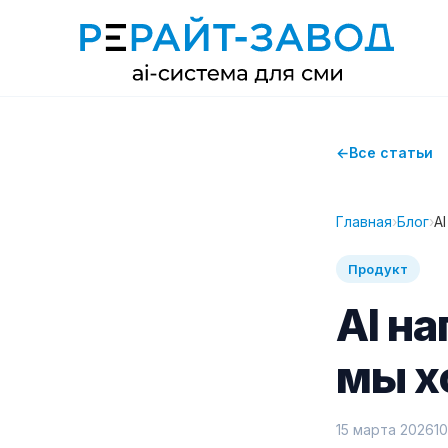
Все статьи
Главная
›
Блог
›
A
Продукт
AI н
мы х
15 марта 2026
1