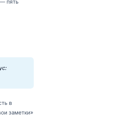
 — пять
ус:
сть в
вои заметки»