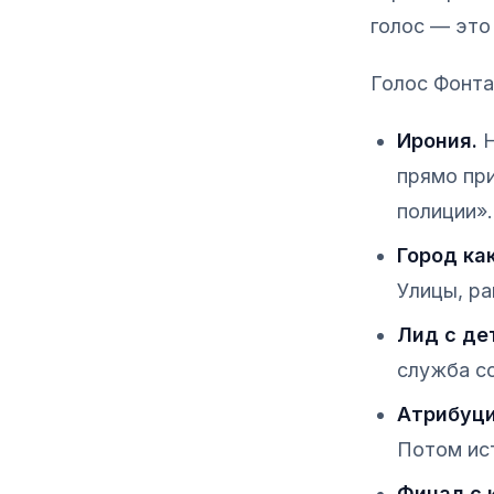
голос — это
Голос Фонта
Ирония.
Н
прямо пр
полиции».
Город ка
Улицы, ра
Лид с де
служба со
Атрибуци
Потом ист
Финал с 